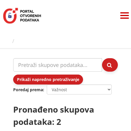
Preskoči
na
sadržaj
Skupovi podаtаkа
Prikaži napredno pretraživanje
Poredaj prema
Pronađeno skupova
podataka: 2