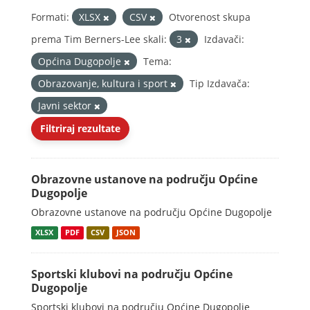
Formati:
XLSX
CSV
Otvorenost skupa
prema Tim Berners-Lee skali:
3
Izdavači:
Općina Dugopolje
Tema:
Obrazovanje, kultura i sport
Tip Izdavača:
Javni sektor
Filtriraj rezultate
Obrazovne ustanove na području Općine
Dugopolje
Obrazovne ustanove na području Općine Dugopolje
XLSX
PDF
CSV
JSON
Sportski klubovi na području Općine
Dugopolje
Sportski klubovi na području Općine Dugopolje