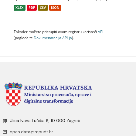
XLSX
PDF
CSV
JSON
Također možete pristupiti ovom registru koristeći
API
(pogledajte
Dokumenаtаcijа API-jа
).