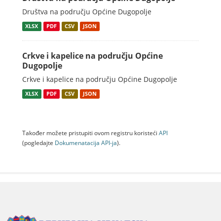
Društva na području Općine Dugopolje
XLSX
PDF
CSV
JSON
Crkve i kapelice na području Općine
Dugopolje
Crkve i kapelice na području Općine Dugopolje
XLSX
PDF
CSV
JSON
Također možete pristupiti ovom registru koristeći
API
(pogledajte
Dokumenаtаcijа API-jа
).