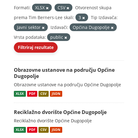
Formati:
XLSX
CSV
Otvorenost skupa
prema Tim Berners-Lee skali:
3
Tip Izdavača:
Javni sektor
Izdavači:
Općina Dugopolje
Vrsta podataka:
public
Filtriraj rezultate
Obrazovne ustanove na području Općine
Dugopolje
Obrazovne ustanove na području Općine Dugopolje
XLSX
PDF
CSV
JSON
Reciklažno dvorište Općine Dugopolje
Reciklažno dvorište Općine Dugopolje
XLSX
PDF
CSV
JSON