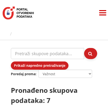
Preskoči
na
sadržaj
Skupovi podаtаkа
Prikaži napredno pretraživanje
Poredaj prema
Pronađeno skupova
podataka: 7