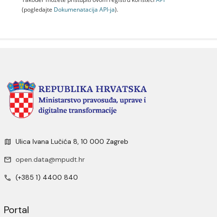
(pogledajte
Dokumenаtаcijа API-jа
).