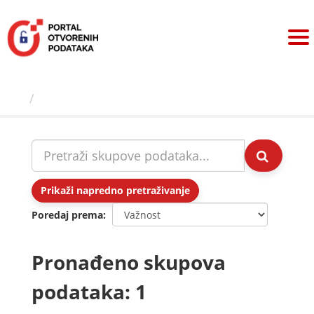
Preskoči
na
sadržaj
Skupovi podаtаkа
Prikaži napredno pretraživanje
Poredaj prema
Pronađeno skupova
podataka: 1