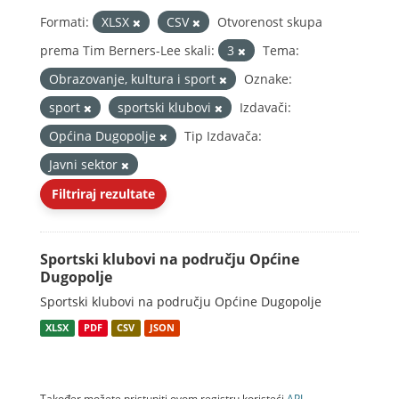
Formati:
XLSX
CSV
Otvorenost skupa
prema Tim Berners-Lee skali:
3
Tema:
Obrazovanje, kultura i sport
Oznake:
sport
sportski klubovi
Izdavači:
Općina Dugopolje
Tip Izdavača:
Javni sektor
Filtriraj rezultate
Sportski klubovi na području Općine
Dugopolje
Sportski klubovi na području Općine Dugopolje
XLSX
PDF
CSV
JSON
Također možete pristupiti ovom registru koristeći
API