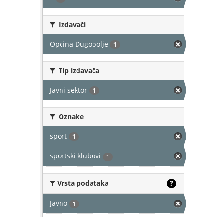
Izdavači
Općina Dugopolje
1
Tip izdavača
Javni sektor
1
Oznake
sport
1
sportski klubovi
1
Vrsta podataka
?
Javno
1