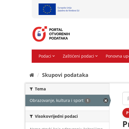
Preskoči
na
sadržaj
Skupovi podаtаkа
Tema
Obrazovanje, kultura i sport
1
P
Visokovrijedni podaci
P