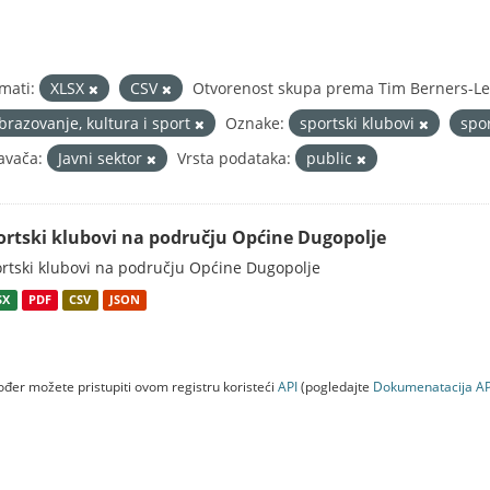
mati:
XLSX
CSV
Otvorenost skupa prema Tim Berners-Lee
brazovanje, kultura i sport
Oznake:
sportski klubovi
spo
avača:
Javni sektor
Vrsta podataka:
public
ortski klubovi na području Općine Dugopolje
rtski klubovi na području Općine Dugopolje
SX
PDF
CSV
JSON
đer možete pristupiti ovom registru koristeći
API
(pogledajte
Dokumenаtаcijа AP