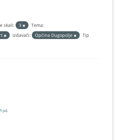
 skali:
3
Tema:
rt
Izdavači:
Općina Dugopolje
Tip
I-jа
).