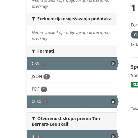
Nema stavki koje odgovaraju kriterijima
1
pretrage
Frekvencija osvježavanja podataka
For
Nema stavki koje odgovaraju kriterijima
O
pretrage
Izd
Formati
CSV
1
Sp
Spo
JSON
1
XL
PDF
1
XLSX
1
Tako
Otvorenost skupa prema Tim
Berners-Lee skali
3
1