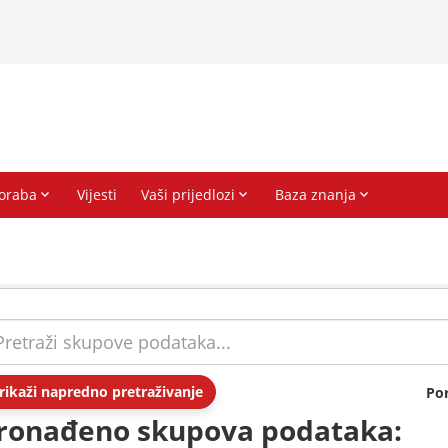
rikaži napredno pretraživanje
Po
ronađeno skupova podataka: