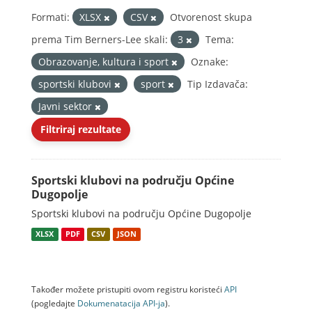
Formati:
XLSX
CSV
Otvorenost skupa
prema Tim Berners-Lee skali:
3
Tema:
Obrazovanje, kultura i sport
Oznake:
sportski klubovi
sport
Tip Izdavača:
Javni sektor
Filtriraj rezultate
Sportski klubovi na području Općine
Dugopolje
Sportski klubovi na području Općine Dugopolje
XLSX
PDF
CSV
JSON
Također možete pristupiti ovom registru koristeći
API
(pogledajte
Dokumenаtаcijа API-jа
).