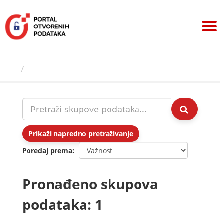
Preskoči
na
sadržaj
Skupovi podаtаkа
Prikaži napredno pretraživanje
Poredaj prema
Pronađeno skupova
podataka: 1