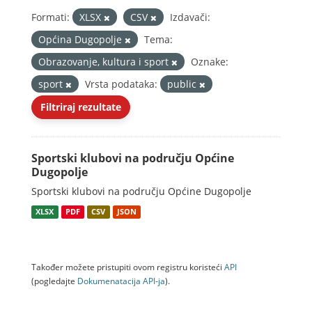
Formati:
XLSX
CSV
Izdavači:
Općina Dugopolje
Tema:
Obrazovanje, kultura i sport
Oznake:
sport
Vrsta podataka:
public
Filtriraj rezultate
Sportski klubovi na području Općine
Dugopolje
Sportski klubovi na području Općine Dugopolje
XLSX
PDF
CSV
JSON
Također možete pristupiti ovom registru koristeći
API
(pogledajte
Dokumenаtаcijа API-jа
).