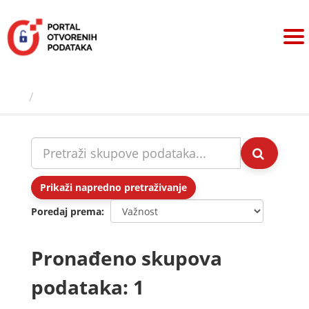
Preskoči
na
sadržaj
Skupovi podаtаkа
Prikaži napredno pretraživanje
Poredaj prema
Pronađeno skupova
podataka: 1