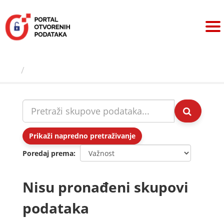
Preskoči
na
sadržaj
Skupovi podаtаkа
Prikaži napredno pretraživanje
Poredaj prema
Nisu pronađeni skupovi
podataka