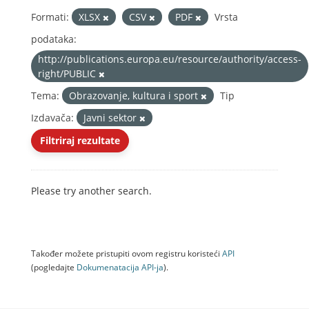
Formati:
XLSX
CSV
PDF
Vrsta
podataka:
http://publications.europa.eu/resource/authority/access-
right/PUBLIC
Tema:
Obrazovanje, kultura i sport
Tip
Izdavača:
Javni sektor
Filtriraj rezultate
Please try another search.
Također možete pristupiti ovom registru koristeći
API
(pogledajte
Dokumenаtаcijа API-jа
).