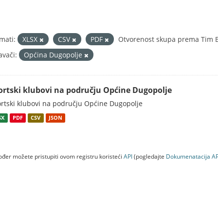
mati:
XLSX
CSV
PDF
Otvorenost skupa prema Tim Be
avači:
Općina Dugopolje
ortski klubovi na području Općine Dugopolje
rtski klubovi na području Općine Dugopolje
SX
PDF
CSV
JSON
đer možete pristupiti ovom registru koristeći
API
(pogledajte
Dokumenаtаcijа AP