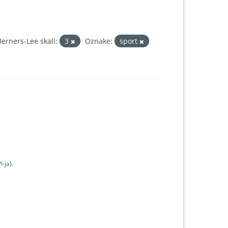
rners-Lee skali:
3
Oznake:
sport
I-jа
).