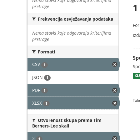
Nema stavki koje odgovaraju kriterijima
1
pretrage
Frekvencija osvježavanja podataka
For
Nema stavki koje odgovaraju kriterijima
Izd
pretrage
Formati
Sp
CSV
1
Spo
XL
JSON
1
PDF
1
Tako
XLSX
1
Otvorenost skupa prema Tim
Berners-Lee skali
3
1