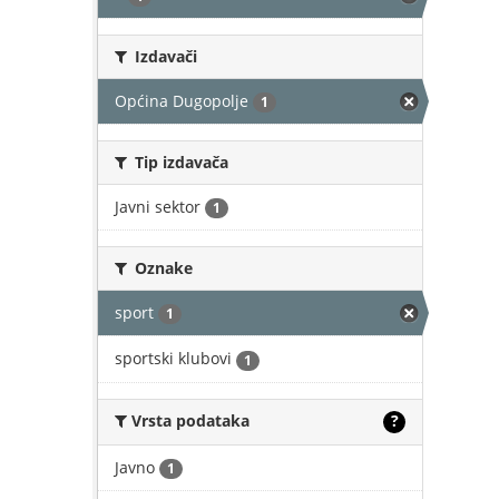
Izdavači
Općina Dugopolje
1
Tip izdavača
Javni sektor
1
Oznake
sport
1
sportski klubovi
1
Vrsta podataka
?
Javno
1