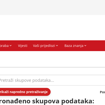
rikaži napredno pretraživanje
Po
ronađeno skupova podataka: