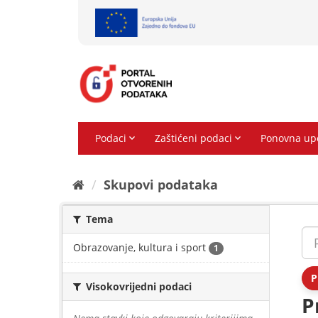
Preskoči
na
sadržaj
Skupovi podаtаkа
Tema
Obrazovanje, kultura i sport
1
P
Visokovrijedni podaci
P