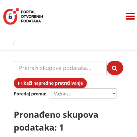
Preskoči
na
sadržaj
Skupovi podаtаkа
Prikaži napredno pretraživanje
Poredaj prema
Pronađeno skupova
podataka: 1