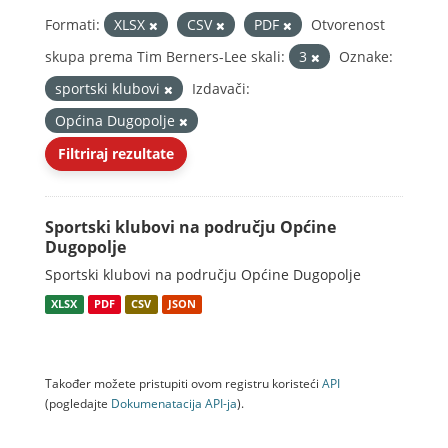
Formati:
XLSX
CSV
PDF
Otvorenost
skupa prema Tim Berners-Lee skali:
3
Oznake:
sportski klubovi
Izdavači:
Općina Dugopolje
Filtriraj rezultate
Sportski klubovi na području Općine
Dugopolje
Sportski klubovi na području Općine Dugopolje
XLSX
PDF
CSV
JSON
Također možete pristupiti ovom registru koristeći
API
(pogledajte
Dokumenаtаcijа API-jа
).