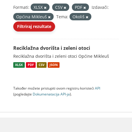
Formati:
XLSX
CSV
PDF
Izdavači:
Općina Mikleuš
Tema:
Okoliš
Filtriraj rezultate
Reciklažna dvorišta i zeleni otoci
Reciklažna dvorišta i zeleni otoci Općine Mikleuš
XLSX
PDF
CSV
JSON
Također možete pristupiti ovom registru koristeći
API
(pogledajte
Dokumenаtаcijа API-jа
).