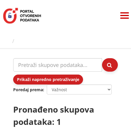
Preskoči
na
sadržaj
Skupovi podаtаkа
Prikaži napredno pretraživanje
Poredaj prema
Pronađeno skupova
podataka: 1