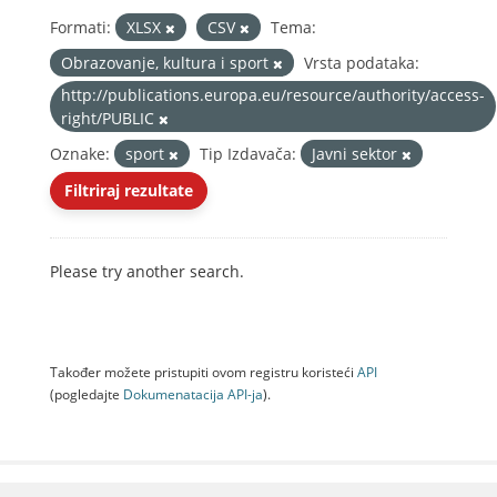
Formati:
XLSX
CSV
Tema:
Obrazovanje, kultura i sport
Vrsta podataka:
http://publications.europa.eu/resource/authority/access-
right/PUBLIC
Oznake:
sport
Tip Izdavača:
Javni sektor
Filtriraj rezultate
Please try another search.
Također možete pristupiti ovom registru koristeći
API
(pogledajte
Dokumenаtаcijа API-jа
).