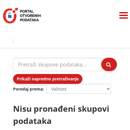
Preskoči
na
sadržaj
Skupovi podаtаkа
Prikaži napredno pretraživanje
Poredaj prema
Nisu pronađeni skupovi
podataka