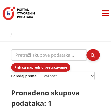
Preskoči
na
sadržaj
Skupovi podаtаkа
Prikaži napredno pretraživanje
Poredaj prema
Pronađeno skupova
podataka: 1