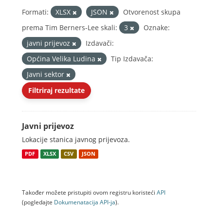
Formati:
XLSX
JSON
Otvorenost skupa
prema Tim Berners-Lee skali:
3
Oznake:
javni prijevoz
Izdavači:
Općina Velika Ludina
Tip Izdavača:
Javni sektor
Filtriraj rezultate
Javni prijevoz
Lokacije stanica javnog prijevoza.
PDF
XLSX
CSV
JSON
Također možete pristupiti ovom registru koristeći
API
(pogledajte
Dokumenаtаcijа API-jа
).