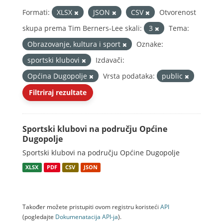
Formati:
XLSX
JSON
CSV
Otvorenost
skupa prema Tim Berners-Lee skali:
3
Tema:
Obrazovanje, kultura i sport
Oznake:
sportski klubovi
Izdavači:
Općina Dugopolje
Vrsta podataka:
public
Filtriraj rezultate
Sportski klubovi na području Općine
Dugopolje
Sportski klubovi na području Općine Dugopolje
XLSX
PDF
CSV
JSON
Također možete pristupiti ovom registru koristeći
API
(pogledajte
Dokumenаtаcijа API-jа
).