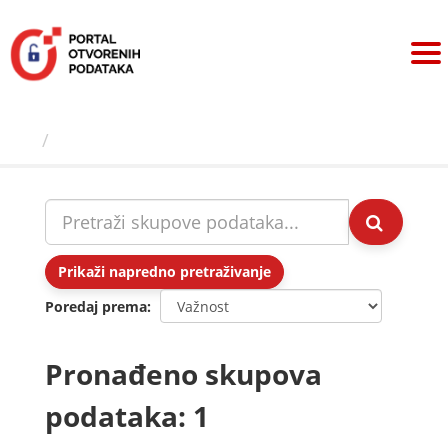
Preskoči
na
sadržaj
Skupovi podаtаkа
Prikaži napredno pretraživanje
Poredaj prema
Pronađeno skupova
podataka: 1