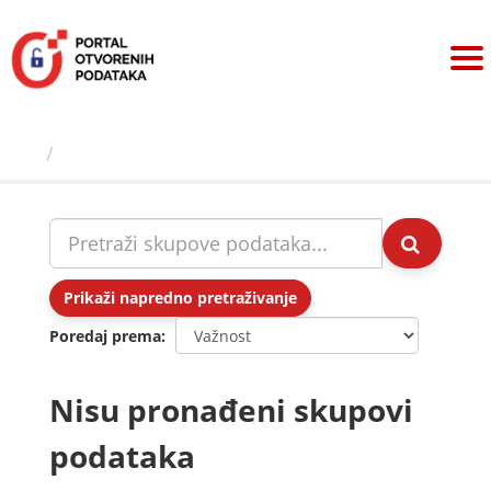
Preskoči
na
sadržaj
Skupovi podаtаkа
Prikaži napredno pretraživanje
Poredaj prema
Nisu pronađeni skupovi
podataka