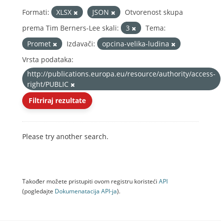
Formati:
XLSX
JSON
Otvorenost skupa
prema Tim Berners-Lee skali:
3
Tema:
Promet
Izdavači:
opcina-velika-ludina
Vrsta podataka:
http://publications.europa.eu/resource/authority/access-
right/PUBLIC
Filtriraj rezultate
Please try another search.
Također možete pristupiti ovom registru koristeći
API
(pogledajte
Dokumenаtаcijа API-jа
).