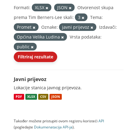
Formati:
XLSX
JSON
Otvorenost skupa
prema Tim Berners-Lee skali:
3
Tema:
Promet
Oznake:
javni prijevoz
Izdavači:
Općina Velika Ludina
Vrsta podataka:
public
Filtriraj rezultate
Javni prijevoz
Lokacije stanica javnog prijevoza.
PDF
XLSX
CSV
JSON
Također možete pristupiti ovom registru koristeći
API
(pogledajte
Dokumenаtаcijа API-jа
).