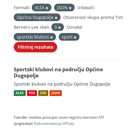
Formati:
XLSX
JSON
Izdavači:
Općina Dugopolje
Otvorenost skupa prema Tim
Berners-Lee skali:
3
Oznake:
sportski klubovi
sport
Filtriraj rezultate
Sportski klubovi na području Općine
Dugopolje
Sportski klubovi na području Općine Dugopolje
XLSX
PDF
CSV
JSON
Također možete pristupiti ovom registru koristeći
API
(pogledajte
Dokumenаtаcijа API-jа
).