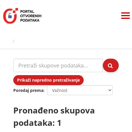
Preskoči
na
sadržaj
Skupovi podаtаkа
Prikaži napredno pretraživanje
Poredaj prema
Pronađeno skupova
podataka: 1