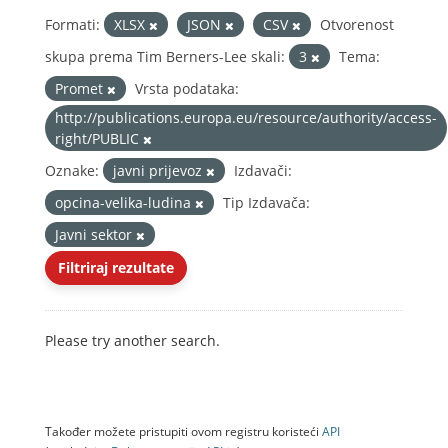
Formati:
XLSX
JSON
CSV
Otvorenost
skupa prema Tim Berners-Lee skali:
3
Tema:
Promet
Vrsta podataka:
http://publications.europa.eu/resource/authority/access-
right/PUBLIC
Oznake:
javni prijevoz
Izdavači:
opcina-velika-ludina
Tip Izdavača:
Javni sektor
Filtriraj rezultate
Please try another search.
Također možete pristupiti ovom registru koristeći
API