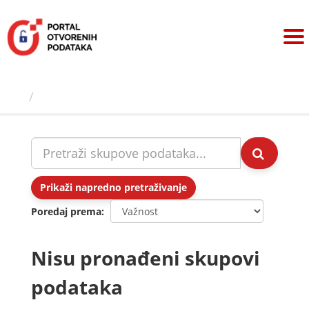
Preskoči
na
sadržaj
Skupovi podаtаkа
Prikaži napredno pretraživanje
Poredaj prema
Nisu pronađeni skupovi
podataka