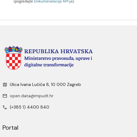
(pogledajte
Dokumenаtаcijа API-jа
).