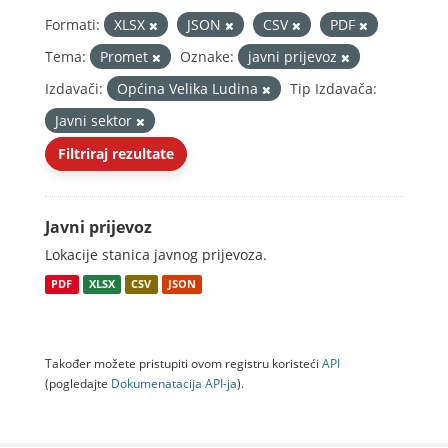
Formati:
XLSX
JSON
CSV
PDF
Tema:
Promet
Oznake:
javni prijevoz
Izdavači:
Općina Velika Ludina
Tip Izdavača:
Javni sektor
Filtriraj rezultate
Javni prijevoz
Lokacije stanica javnog prijevoza.
PDF
XLSX
CSV
JSON
Također možete pristupiti ovom registru koristeći
API
(pogledajte
Dokumenаtаcijа API-jа
).