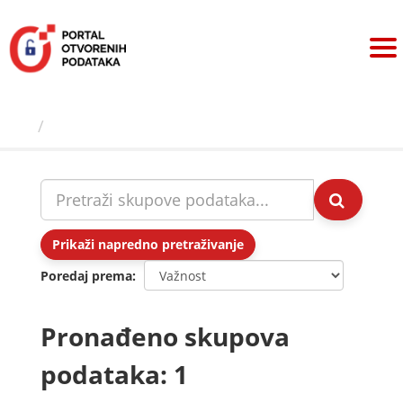
Preskoči
na
sadržaj
Skupovi podаtаkа
Prikaži napredno pretraživanje
Poredaj prema
Pronađeno skupova
podataka: 1