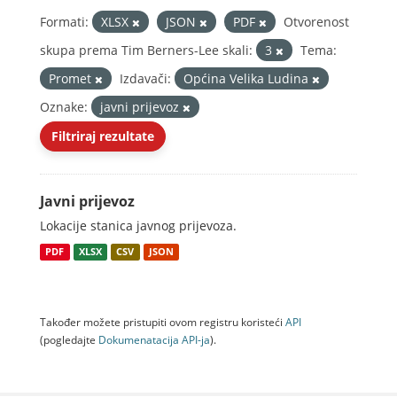
Formati:
XLSX
JSON
PDF
Otvorenost
skupa prema Tim Berners-Lee skali:
3
Tema:
Promet
Izdavači:
Općina Velika Ludina
Oznake:
javni prijevoz
Filtriraj rezultate
Javni prijevoz
Lokacije stanica javnog prijevoza.
PDF
XLSX
CSV
JSON
Također možete pristupiti ovom registru koristeći
API
(pogledajte
Dokumenаtаcijа API-jа
).