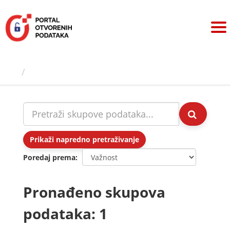
Preskoči
na
sadržaj
Skupovi podаtаkа
Prikaži napredno pretraživanje
Poredaj prema
Pronađeno skupova
podataka: 1