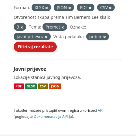
Formati:
XLSX
JSON
PDF
CSV
Otvorenost skupa prema Tim Berners-Lee skali:
3
Tema:
Promet
Oznake:
javni prijevoz
Vrsta podataka:
public
Filtriraj rezultate
Javni prijevoz
Lokacije stanica javnog prijevoza.
PDF
XLSX
CSV
JSON
Također možete pristupiti ovom registru koristeći
API
(pogledajte
Dokumenаtаcijа API-jа
).