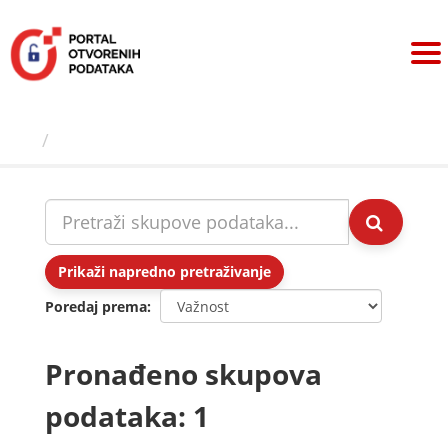
Preskoči
na
sadržaj
Skupovi podаtаkа
Prikaži napredno pretraživanje
Poredaj prema
Pronađeno skupova
podataka: 1