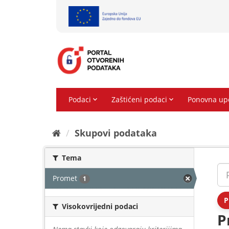
Preskoči
na
sadržaj
Skupovi podаtаkа
Tema
Promet
1
P
Visokovrijedni podaci
P