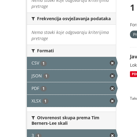
Nema stavki koje odgovaraju kriterijima
1
pretrage
Frekvencija osvježavanja podataka
For
Nema stavki koje odgovaraju kriterijima
P
pretrage
Formati
Jav
CSV
1
Lok
PD
JSON
1
PDF
1
Tako
XLSX
1
Otvorenost skupa prema Tim
Berners-Lee skali
3
1