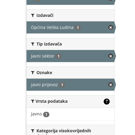
Izdavači
Općina Velika Ludina
1
Tip izdavača
Javni sektor
1
Oznake
javni prijevoz
1
Vrsta podataka
?
Javno
1
Kategorija visokovrijednih