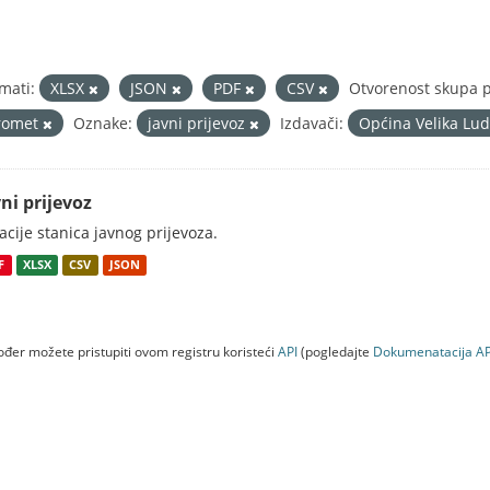
mati:
XLSX
JSON
PDF
CSV
Otvorenost skupa p
romet
Oznake:
javni prijevoz
Izdavači:
Općina Velika Lu
ni prijevoz
acije stanica javnog prijevoza.
F
XLSX
CSV
JSON
đer možete pristupiti ovom registru koristeći
API
(pogledajte
Dokumenаtаcijа AP