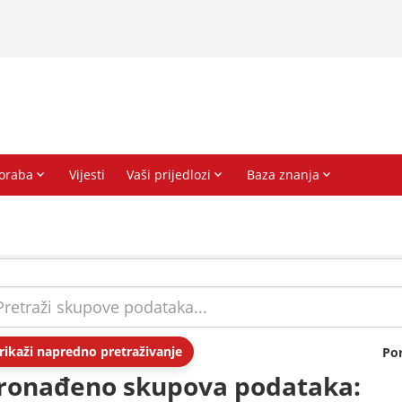
rikaži napredno pretraživanje
Po
ronađeno skupova podataka: