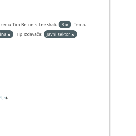
rema Tim Berners-Lee skali:
3
Tema:
dina
Tip Izdavača:
Javni sektor
I-jа
).