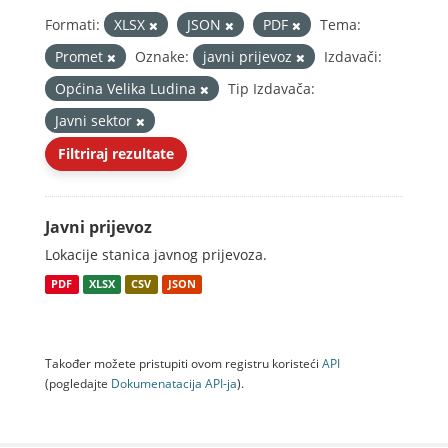
Formati:
XLSX
JSON
PDF
Tema:
Promet
Oznake:
javni prijevoz
Izdavači:
Općina Velika Ludina
Tip Izdavača:
Javni sektor
Filtriraj rezultate
Javni prijevoz
Lokacije stanica javnog prijevoza.
PDF
XLSX
CSV
JSON
Također možete pristupiti ovom registru koristeći
API
(pogledajte
Dokumenаtаcijа API-jа
).