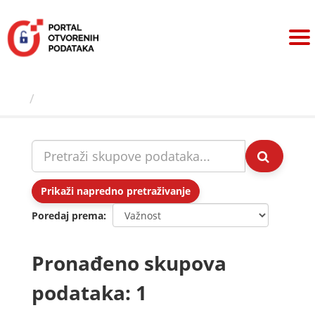
Preskoči
na
sadržaj
Skupovi podаtаkа
Prikaži napredno pretraživanje
Poredaj prema
Pronađeno skupova
podataka: 1