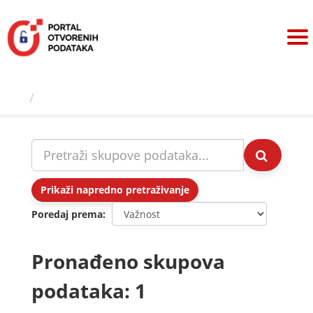
Preskoči
na
sadržaj
Skupovi podаtаkа
Prikaži napredno pretraživanje
Poredaj prema
Pronađeno skupova
podataka: 1