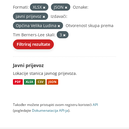
Formati:
XLSX
JSON
Oznake:
javni prijevoz
Izdavači:
Općina Velika Ludina
Otvorenost skupa prema
Tim Berners-Lee skali:
3
Filtriraj rezultate
Javni prijevoz
Lokacije stanica javnog prijevoza.
PDF
XLSX
CSV
JSON
Također možete pristupiti ovom registru koristeći
API
(pogledajte
Dokumenаtаcijа API-jа
).