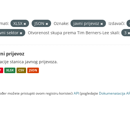
mati:
XLSX
JSON
Oznake:
javni prijevoz
Izdavači:
avni sektor
Otvorenost skupa prema Tim Berners-Lee skali:
3
ni prijevoz
acije stanica javnog prijevoza.
F
XLSX
CSV
JSON
đer možete pristupiti ovom registru koristeći
API
(pogledajte
Dokumenаtаcijа AP