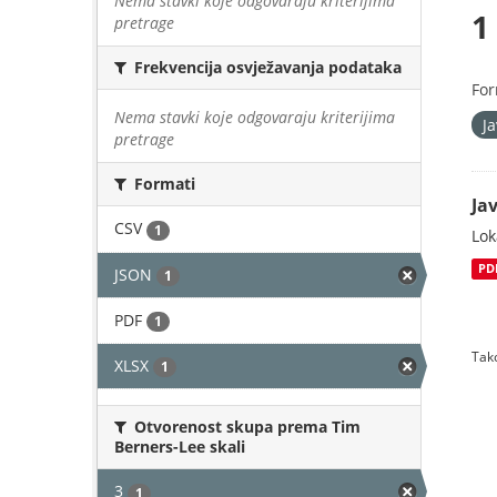
Nema stavki koje odgovaraju kriterijima
1
pretrage
Frekvencija osvježavanja podataka
For
Nema stavki koje odgovaraju kriterijima
J
pretrage
Formati
Jav
CSV
1
Lok
PD
JSON
1
PDF
1
Tako
XLSX
1
Otvorenost skupa prema Tim
Berners-Lee skali
3
1