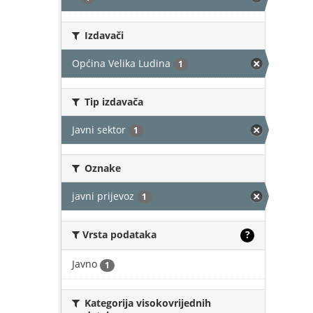
Izdavači
Općina Velika Ludina
1
Tip izdavača
Javni sektor
1
Oznake
javni prijevoz
1
Vrsta podataka
?
Javno
1
Kategorija visokovrijednih