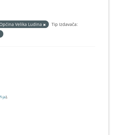
Općina Velika Ludina
Tip Izdavača:
I-jа
).