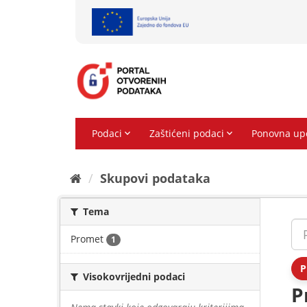
Preskoči
na
sadržaj
Skupovi podаtаkа
Tema
Promet
1
P
Visokovrijedni podaci
P