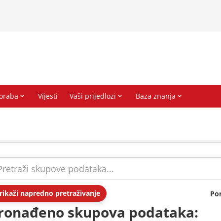
rikaži napredno pretraživanje
Po
ronađeno skupova podataka: