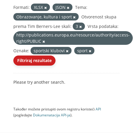
Formati:
XLSX
JSON
Tema:
Obrazovanje, kultura i sport
Otvorenost skupa
prema Tim Berners-Lee skali:
3
Vrsta podataka:
http://publications.europa.eu/resource/authority/access-
right/PUBLIC
Oznake:
sportski klubovi
sport
Filtriraj rezultate
Please try another search.
Također možete pristupiti ovom registru koristeći
API
(pogledajte
Dokumenаtаcijа API-jа
).