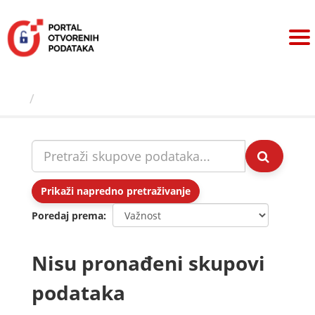
Preskoči
na
sadržaj
Skupovi podаtаkа
Prikaži napredno pretraživanje
Poredaj prema
Nisu pronađeni skupovi
podataka