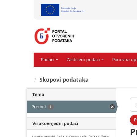
Preskoči
na
sadržaj
Skupovi podаtаkа
Tema
Promet
1
P
Visokovrijedni podaci
P