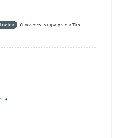
 Ludina
Otvorenost skupa prema Tim
I-jа
).