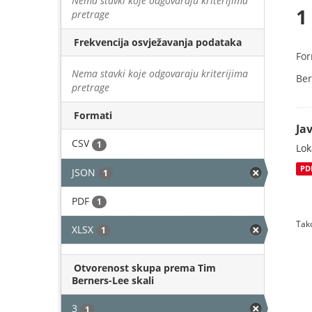
Nema stavki koje odgovaraju kriterijima
1
pretrage
Frekvencija osvježavanja podataka
For
Nema stavki koje odgovaraju kriterijima
Ber
pretrage
Formati
Jav
CSV
1
Lok
PD
JSON
1
PDF
1
Tako
XLSX
1
Otvorenost skupa prema Tim
Berners-Lee skali
3
1