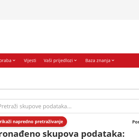
rikaži napredno pretraživanje
Po
ronađeno skupova podataka: