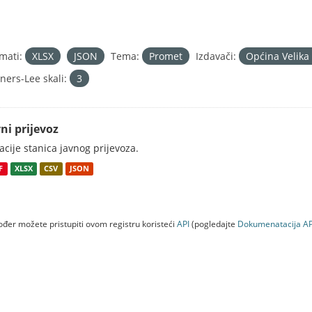
mati:
XLSX
JSON
Tema:
Promet
Izdavači:
Općina Velika
ners-Lee skali:
3
ni prijevoz
acije stanica javnog prijevoza.
F
XLSX
CSV
JSON
đer možete pristupiti ovom registru koristeći
API
(pogledajte
Dokumenаtаcijа AP