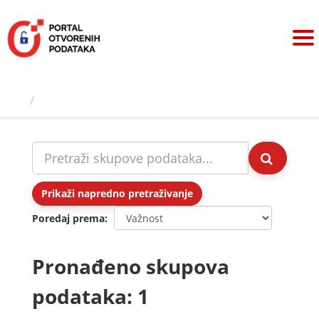
Preskoči
na
sadržaj
Skupovi podаtаkа
Prikaži napredno pretraživanje
Poredaj prema
Pronađeno skupova
podataka: 1