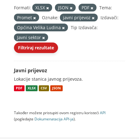
Formati:
XLSX
JSON
PDF
Tema:
Promet
Oznake:
javni prijevoz
Izdavači:
Općina Velika Ludina
Tip Izdavača:
Javni sektor
Filtriraj rezultate
Javni prijevoz
Lokacije stanica javnog prijevoza.
PDF
XLSX
CSV
JSON
Također možete pristupiti ovom registru koristeći
API
(pogledajte
Dokumenаtаcijа API-jа
).