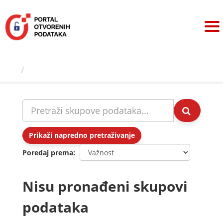
Preskoči
na
sadržaj
Skupovi podаtаkа
Prikaži napredno pretraživanje
Poredaj prema
Nisu pronađeni skupovi
podataka