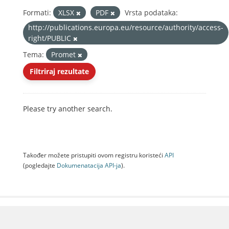
Formati:
XLSX
PDF
Vrsta podataka:
http://publications.europa.eu/resource/authority/access-
right/PUBLIC
Tema:
Promet
Filtriraj rezultate
Please try another search.
Također možete pristupiti ovom registru koristeći
API
(pogledajte
Dokumenаtаcijа API-jа
).