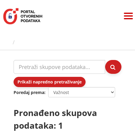
Preskoči
na
sadržaj
Skupovi podаtаkа
Prikaži napredno pretraživanje
Poredaj prema
Pronađeno skupova
podataka: 1