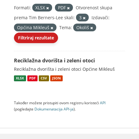
Formati:
XLSX
PDF
Otvorenost skupa
prema Tim Berners-Lee skali:
3
Izdavači:
Općina Mikleuš
Tema:
Okoliš
Filtriraj rezultate
Reciklažna dvorišta i zeleni otoci
Reciklažna dvorišta i zeleni otoci Općine Mikleuš
XLSX
PDF
CSV
JSON
Također možete pristupiti ovom registru koristeći
API
(pogledajte
Dokumenаtаcijа API-jа
).