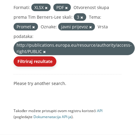
Formati:
XLSX
PDF
Otvorenost skupa
prema Tim Berners-Lee skali:
3
Tema:
Promet
Oznake:
javni prijevoz
Vrsta
podataka:
http://publications.europa.eu/resource/authority/access-
right/PUBLIC
Filtriraj rezultate
Please try another search.
Također možete pristupiti ovom registru koristeći
API
(pogledajte
Dokumenаtаcijа API-jа
).