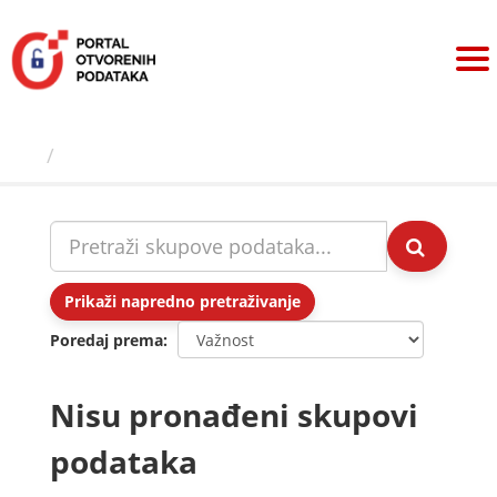
Preskoči
na
sadržaj
Skupovi podаtаkа
Prikaži napredno pretraživanje
Poredaj prema
Nisu pronađeni skupovi
podataka