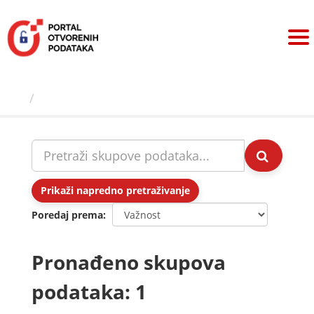
Preskoči
na
sadržaj
Skupovi podаtаkа
Prikaži napredno pretraživanje
Poredaj prema
Pronađeno skupova
podataka: 1