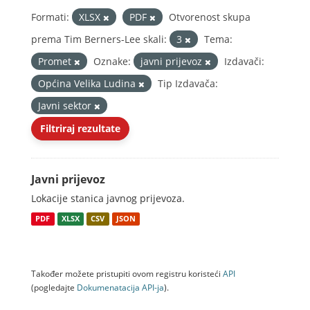
Formati:
XLSX
PDF
Otvorenost skupa
prema Tim Berners-Lee skali:
3
Tema:
Promet
Oznake:
javni prijevoz
Izdavači:
Općina Velika Ludina
Tip Izdavača:
Javni sektor
Filtriraj rezultate
Javni prijevoz
Lokacije stanica javnog prijevoza.
PDF
XLSX
CSV
JSON
Također možete pristupiti ovom registru koristeći
API
(pogledajte
Dokumenаtаcijа API-jа
).