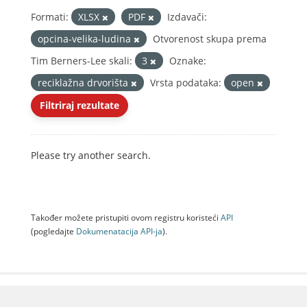
Formati:
XLSX
PDF
Izdavači:
opcina-velika-ludina
Otvorenost skupa prema
Tim Berners-Lee skali:
3
Oznake:
reciklažna drvorišta
Vrsta podataka:
open
Filtriraj rezultate
Please try another search.
Također možete pristupiti ovom registru koristeći
API
(pogledajte
Dokumenаtаcijа API-jа
).