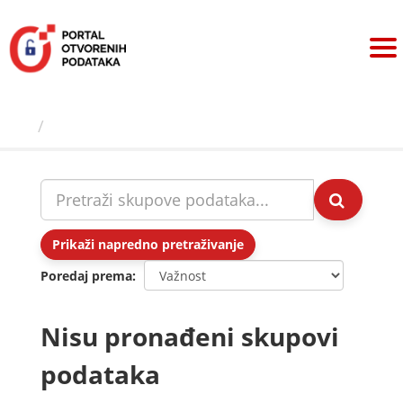
Preskoči
na
sadržaj
Skupovi podаtаkа
Prikaži napredno pretraživanje
Poredaj prema
Nisu pronađeni skupovi
podataka