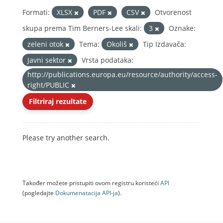
Formati:
XLSX
PDF
CSV
Otvorenost
skupa prema Tim Berners-Lee skali:
3
Oznake:
zeleni otok
Tema:
Okoliš
Tip Izdavača:
Javni sektor
Vrsta podataka:
http://publications.europa.eu/resource/authority/access-
right/PUBLIC
Filtriraj rezultate
Please try another search.
Također možete pristupiti ovom registru koristeći
API
(pogledajte
Dokumenаtаcijа API-jа
).