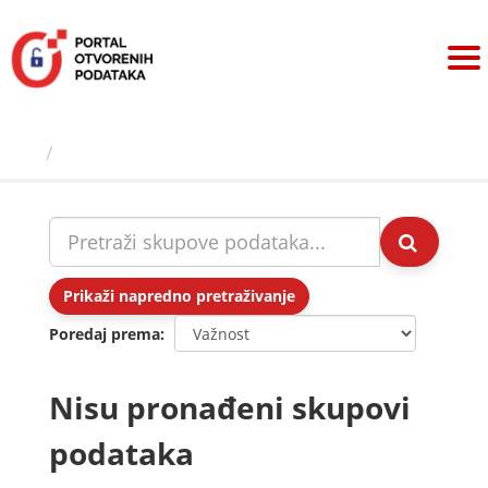
Preskoči
na
sadržaj
Skupovi podаtаkа
Prikaži napredno pretraživanje
Poredaj prema
Nisu pronađeni skupovi
podataka