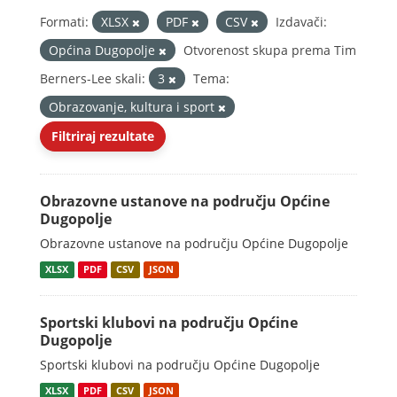
Formati:
XLSX
PDF
CSV
Izdavači:
Općina Dugopolje
Otvorenost skupa prema Tim
Berners-Lee skali:
3
Tema:
Obrazovanje, kultura i sport
Filtriraj rezultate
Obrazovne ustanove na području Općine
Dugopolje
Obrazovne ustanove na području Općine Dugopolje
XLSX
PDF
CSV
JSON
Sportski klubovi na području Općine
Dugopolje
Sportski klubovi na području Općine Dugopolje
XLSX
PDF
CSV
JSON