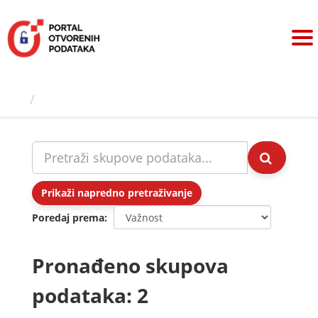
Preskoči
na
sadržaj
Skupovi podаtаkа
Prikaži napredno pretraživanje
Poredaj prema
Pronađeno skupova
podataka: 2