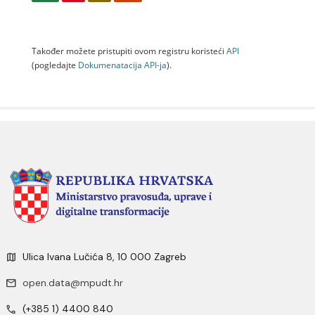
Također možete pristupiti ovom registru koristeći
API
(pogledajte
Dokumenаtаcijа API-jа
).