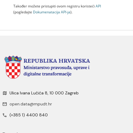
Također možete pristupiti ovom registru koristeći
API
(pogledajte
Dokumenаtаcijа API-jа
).