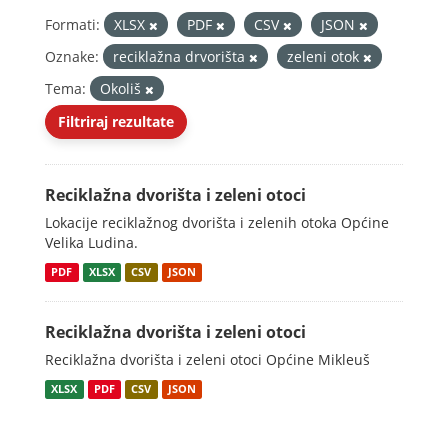
Formati:
XLSX
PDF
CSV
JSON
Oznake:
reciklažna drvorišta
zeleni otok
Tema:
Okoliš
Filtriraj rezultate
Reciklažna dvorišta i zeleni otoci
Lokacije reciklažnog dvorišta i zelenih otoka Općine
Velika Ludina.
PDF
XLSX
CSV
JSON
Reciklažna dvorišta i zeleni otoci
Reciklažna dvorišta i zeleni otoci Općine Mikleuš
XLSX
PDF
CSV
JSON