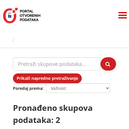
Preskoči
na
sadržaj
Skupovi podаtаkа
Prikaži napredno pretraživanje
Poredaj prema
Pronađeno skupova
podataka: 2