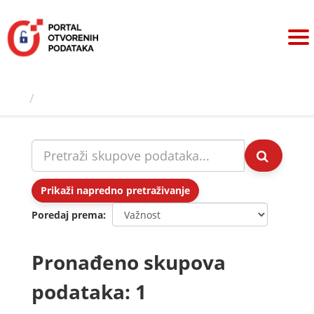
Preskoči
na
sadržaj
Skupovi podаtаkа
Prikaži napredno pretraživanje
Poredaj prema
Pronađeno skupova
podataka: 1