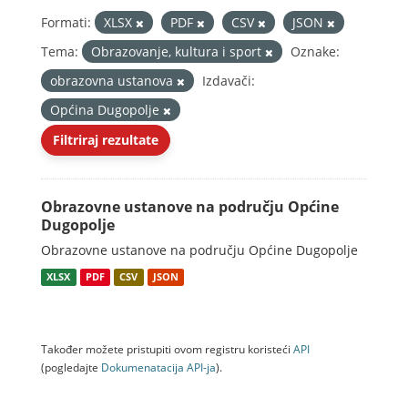
Formati:
XLSX
PDF
CSV
JSON
Tema:
Obrazovanje, kultura i sport
Oznake:
obrazovna ustanova
Izdavači:
Općina Dugopolje
Filtriraj rezultate
Obrazovne ustanove na području Općine
Dugopolje
Obrazovne ustanove na području Općine Dugopolje
XLSX
PDF
CSV
JSON
Također možete pristupiti ovom registru koristeći
API
(pogledajte
Dokumenаtаcijа API-jа
).