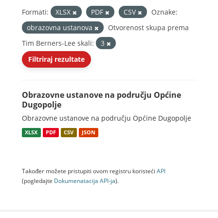
Formati:
XLSX
PDF
CSV
Oznake:
obrazovna ustanova
Otvorenost skupa prema
Tim Berners-Lee skali:
3
Filtriraj rezultate
Obrazovne ustanove na području Općine
Dugopolje
Obrazovne ustanove na području Općine Dugopolje
XLSX
PDF
CSV
JSON
Također možete pristupiti ovom registru koristeći
API
(pogledajte
Dokumenаtаcijа API-jа
).