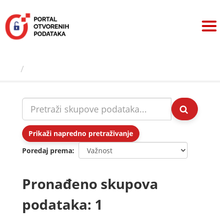
Preskoči
na
sadržaj
Skupovi podаtаkа
Prikaži napredno pretraživanje
Poredaj prema
Pronađeno skupova
podataka: 1