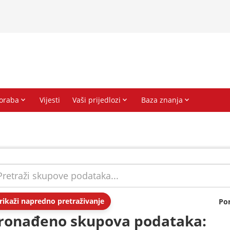
rikaži napredno pretraživanje
Po
ronađeno skupova podataka: