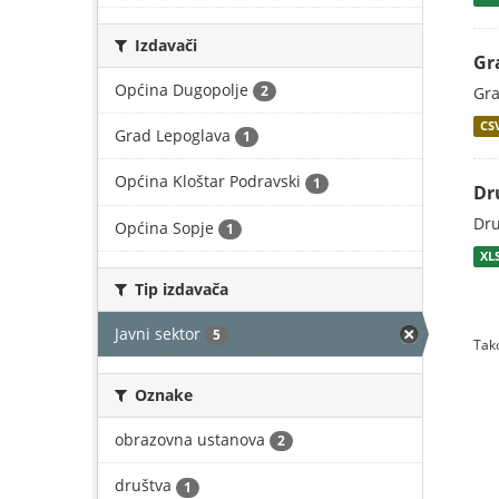
Izdavači
Gr
Općina Dugopolje
2
Gra
CS
Grad Lepoglava
1
Općina Kloštar Podravski
1
Dr
Dru
Općina Sopje
1
XL
Tip izdavača
Javni sektor
5
Tako
Oznake
obrazovna ustanova
2
društva
1