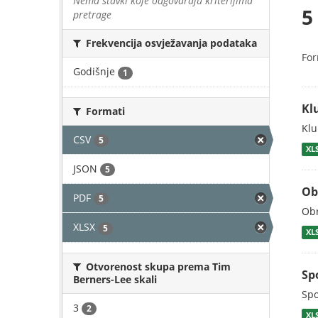
Nema stavki koje odgovaraju kriterijima
5
pretrage
Frekvencija osvježavanja podataka
For
Godišnje
1
Kl
Formati
Klu
CSV
5
XL
JSON
5
Ob
PDF
5
Obr
XLSX
5
XL
Otvorenost skupa prema Tim
Sp
Berners-Lee skali
Spo
3
2
XL