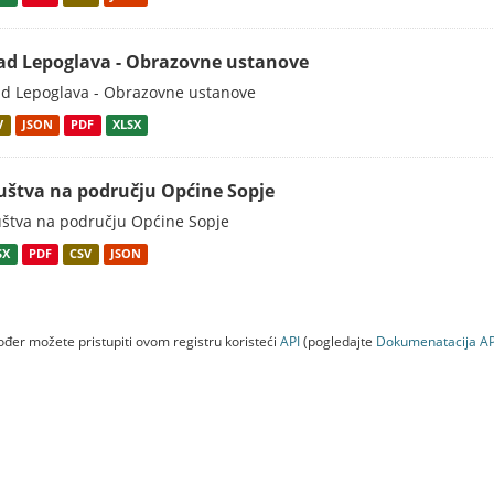
ad Lepoglava - Obrazovne ustanove
d Lepoglava - Obrazovne ustanove
V
JSON
PDF
XLSX
uštva na području Općine Sopje
štva na području Općine Sopje
SX
PDF
CSV
JSON
đer možete pristupiti ovom registru koristeći
API
(pogledajte
Dokumenаtаcijа AP