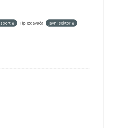
i sport
Tip Izdavača:
Javni sektor