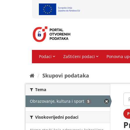
Preskoči
na
sadržaj
Skupovi podаtаkа
Tema
Obrazovanje, kultura i sport
5
P
Visokovrijedni podaci
P