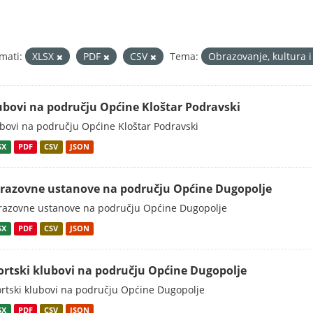
mati:
XLSX
PDF
CSV
Tema:
Obrazovanje, kultura 
ubovi na području Općine Kloštar Podravski
bovi na području Općine Kloštar Podravski
SX
PDF
CSV
JSON
razovne ustanove na području Općine Dugopolje
azovne ustanove na području Općine Dugopolje
SX
PDF
CSV
JSON
ortski klubovi na području Općine Dugopolje
rtski klubovi na području Općine Dugopolje
SX
PDF
CSV
JSON