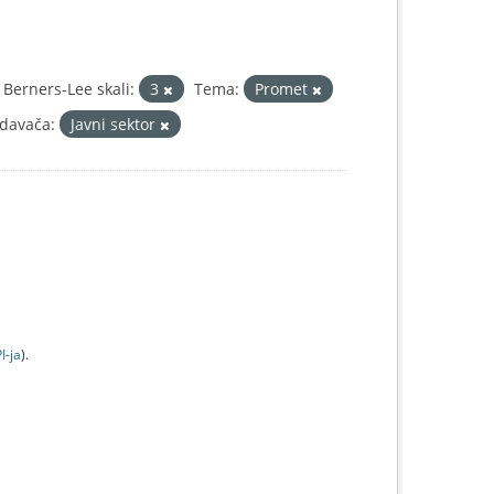
Berners-Lee skali:
3
Tema:
Promet
zdavača:
Javni sektor
I-jа
).