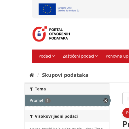
Preskoči
na
sadržaj
Skupovi podаtаkа
Tema
Promet
1
P
Visokovrijedni podaci
P