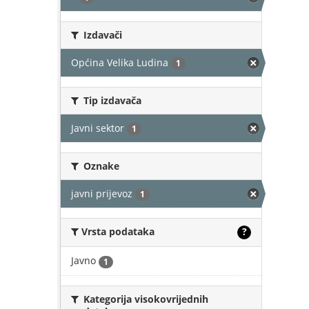
Izdavači
Općina Velika Ludina
1
Tip izdavača
Javni sektor
1
Oznake
javni prijevoz
1
Vrsta podataka
?
Javno
1
Kategorija visokovrijednih