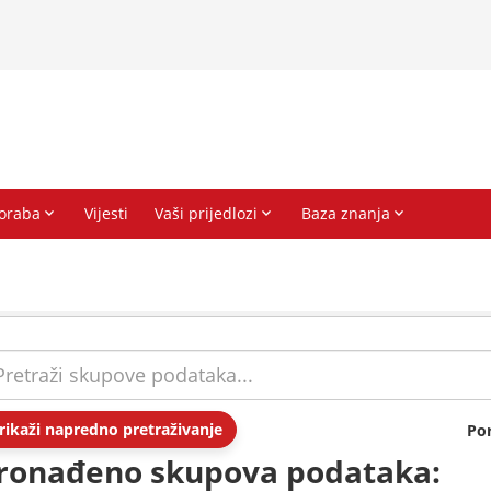
rikaži napredno pretraživanje
Po
ronađeno skupova podataka: