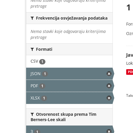
Nema stavki koje odgovaraju kriterijima
1
pretrage
Frekvencija osvježavanja podataka
For
Nema stavki koje odgovaraju kriterijima
Oz
pretrage
Formati
Jav
CSV
1
Lok
PD
JSON
1
PDF
1
Tako
XLSX
1
Otvorenost skupa prema Tim
Berners-Lee skali
3
1