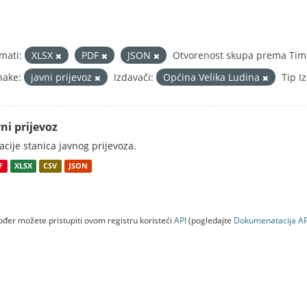
mati:
XLSX
PDF
JSON
Otvorenost skupa prema Tim 
nake:
javni prijevoz
Izdavači:
Općina Velika Ludina
Tip I
ni prijevoz
acije stanica javnog prijevoza.
F
XLSX
CSV
JSON
đer možete pristupiti ovom registru koristeći
API
(pogledajte
Dokumenаtаcijа AP