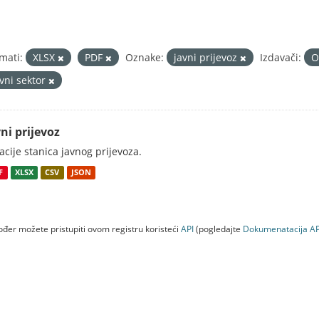
mati:
XLSX
PDF
Oznake:
javni prijevoz
Izdavači:
O
avni sektor
ni prijevoz
acije stanica javnog prijevoza.
F
XLSX
CSV
JSON
đer možete pristupiti ovom registru koristeći
API
(pogledajte
Dokumenаtаcijа AP