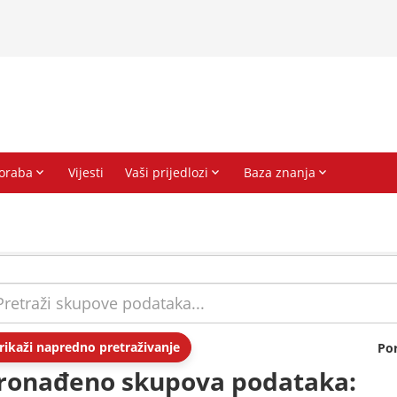
rikaži napredno pretraživanje
Po
ronađeno skupova podataka: