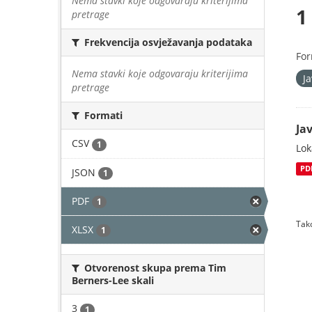
Nema stavki koje odgovaraju kriterijima
1
pretrage
Frekvencija osvježavanja podataka
For
Nema stavki koje odgovaraju kriterijima
J
pretrage
Formati
Jav
CSV
1
Lok
PD
JSON
1
PDF
1
Tako
XLSX
1
Otvorenost skupa prema Tim
Berners-Lee skali
3
1