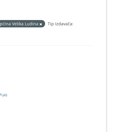
pćina Velika Ludina
Tip Izdavača:
I-jа
).