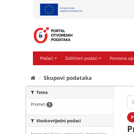
Preskoči
na
sadržaj
Skupovi podаtаkа
Tema
Promet
1
P
Visokovrijedni podaci
P