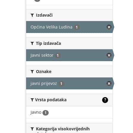
Izdavači
Općina Velika Ludina
1
Tip izdavača
Javni sektor
1
Oznake
javni prijevoz
1
Vrsta podataka
?
Javno
1
Kategorija visokovrijednih