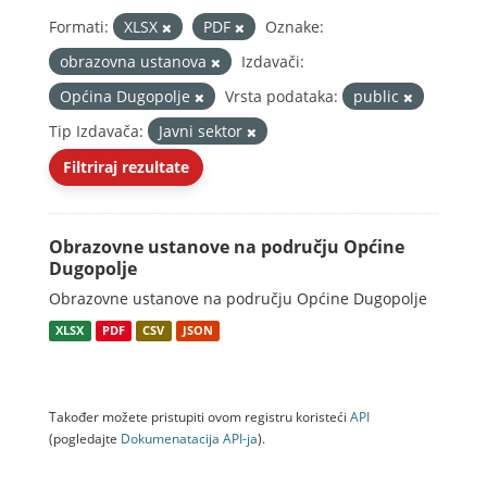
Formati:
XLSX
PDF
Oznake:
obrazovna ustanova
Izdavači:
Općina Dugopolje
Vrsta podataka:
public
Tip Izdavača:
Javni sektor
Filtriraj rezultate
Obrazovne ustanove na području Općine
Dugopolje
Obrazovne ustanove na području Općine Dugopolje
XLSX
PDF
CSV
JSON
Također možete pristupiti ovom registru koristeći
API
(pogledajte
Dokumenаtаcijа API-jа
).