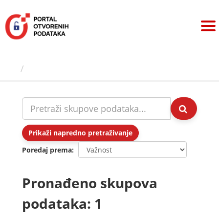
Preskoči
na
sadržaj
Skupovi podаtаkа
Prikaži napredno pretraživanje
Poredaj prema
Pronađeno skupova
podataka: 1