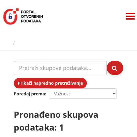
Preskoči
na
sadržaj
Skupovi podаtаkа
Prikaži napredno pretraživanje
Poredaj prema
Pronađeno skupova
podataka: 1