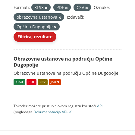
Formati:
XLSX
PDF
CSV
Oznake:
obrazovna ustanova
Izdavači:
Općina Dugopolje
Filtriraj rezultate
Obrazovne ustanove na području Općine
Dugopolje
Obrazovne ustanove na području Općine Dugopolje
XLSX
PDF
CSV
JSON
Također možete pristupiti ovom registru koristeći
API
(pogledajte
Dokumenаtаcijа API-jа
).