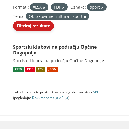
Formati:
XLSX
PDF
Oznake:
sport
Tema:
Obrazovanje, kultura i sport
Filtriraj rezultate
Sportski klubovi na području Općine
Dugopolje
Sportski klubovi na području Općine Dugopolje
XLSX
PDF
CSV
JSON
Također možete pristupiti ovom registru koristeći
API
(pogledajte
Dokumenаtаcijа API-jа
).