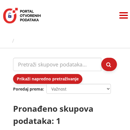
Preskoči
na
sadržaj
Skupovi podаtаkа
Prikaži napredno pretraživanje
Poredaj prema
Pronađeno skupova
podataka: 1