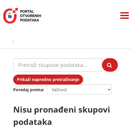
Preskoči
na
sadržaj
Skupovi podаtаkа
Prikaži napredno pretraživanje
Poredaj prema
Nisu pronađeni skupovi
podataka