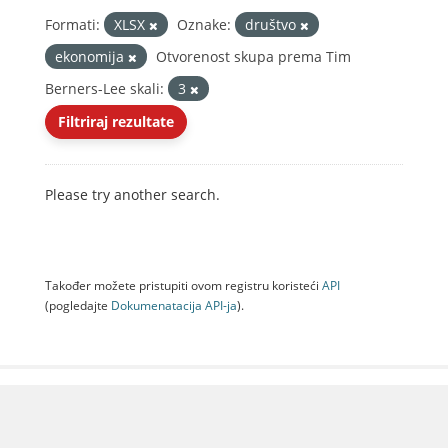
Formati:
XLSX
Oznake:
društvo
ekonomija
Otvorenost skupa prema Tim
Berners-Lee skali:
3
Filtriraj rezultate
Please try another search.
Također možete pristupiti ovom registru koristeći
API
(pogledajte
Dokumenаtаcijа API-jа
).