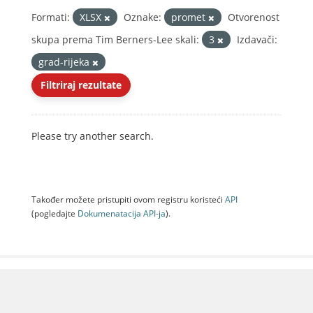
Formati:
XLSX
Oznake:
promet
Otvorenost
skupa prema Tim Berners-Lee skali:
3
Izdavači:
grad-rijeka
Filtriraj rezultate
Please try another search.
Također možete pristupiti ovom registru koristeći
API
(pogledajte
Dokumenаtаcijа API-jа
).