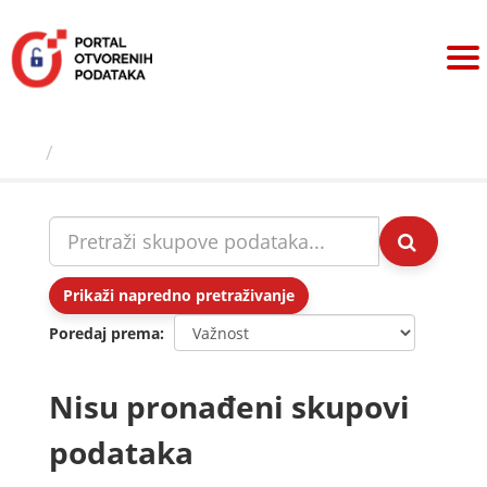
Preskoči
na
sadržaj
Skupovi podаtаkа
Prikaži napredno pretraživanje
Poredaj prema
Nisu pronađeni skupovi
podataka