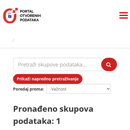
Preskoči
na
sadržaj
Skupovi podаtаkа
Prikaži napredno pretraživanje
Poredaj prema
Pronađeno skupova
podataka: 1