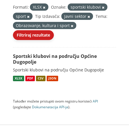
Formati:
XLSX
Oznake:
sportski klubovi
sport
Tip Izdavača:
Javni sektor
Tema:
Obrazovanje, kultura i sport
Filtriraj rezultate
Sportski klubovi na području Općine
Dugopolje
Sportski klubovi na području Općine Dugopolje
XLSX
PDF
CSV
JSON
Također možete pristupiti ovom registru koristeći
API
(pogledajte
Dokumenаtаcijа API-jа
).