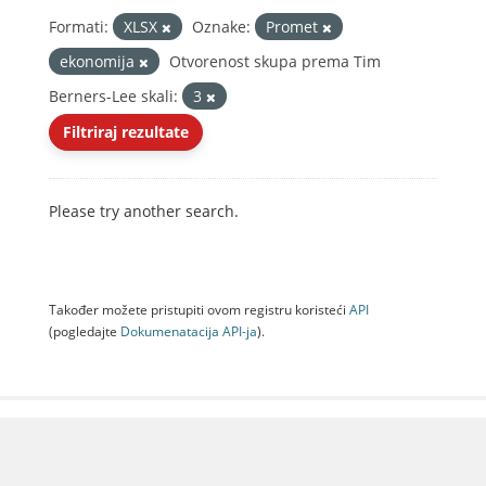
Formati:
XLSX
Oznake:
Promet
ekonomija
Otvorenost skupa prema Tim
Berners-Lee skali:
3
Filtriraj rezultate
Please try another search.
Također možete pristupiti ovom registru koristeći
API
(pogledajte
Dokumenаtаcijа API-jа
).