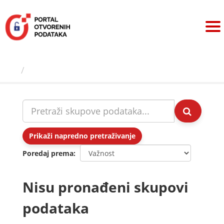
Preskoči
na
sadržaj
Skupovi podаtаkа
Prikaži napredno pretraživanje
Poredaj prema
Nisu pronađeni skupovi
podataka