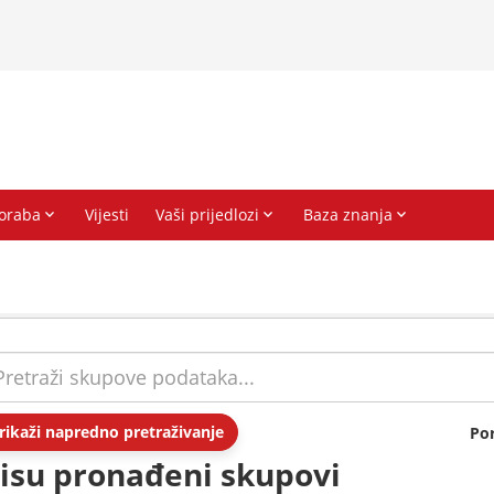
rikaži napredno pretraživanje
Po
isu pronađeni skupovi