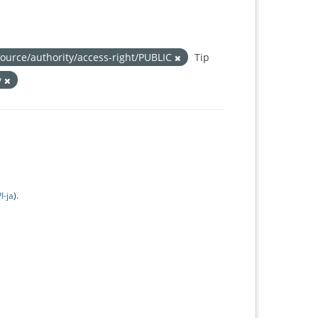
source/authority/access-right/PUBLIC
Tip
y
I-jа
).