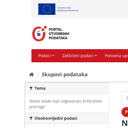
Preskoči
na
sadržaj
Skupovi podаtаkа
Tema
Nema stavki koje odgovaraju kriterijima
pretrage
P
Visokovrijedni podaci
N