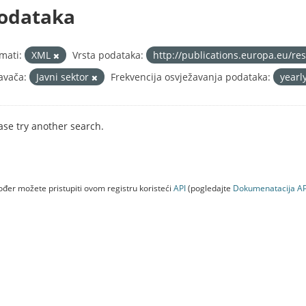
odataka
mati:
XML
Vrsta podataka:
http://publications.europa.eu/re
avača:
Javni sektor
Frekvencija osvježavanja podataka:
yearl
ase try another search.
đer možete pristupiti ovom registru koristeći
API
(pogledajte
Dokumenаtаcijа AP