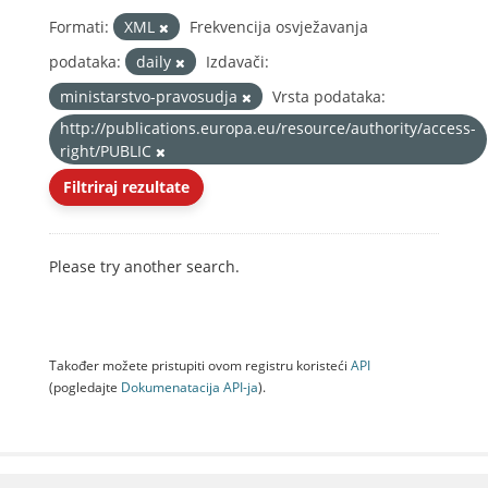
Formati:
XML
Frekvencija osvježavanja
podataka:
daily
Izdavači:
ministarstvo-pravosudja
Vrsta podataka:
http://publications.europa.eu/resource/authority/access-
right/PUBLIC
Filtriraj rezultate
Please try another search.
Također možete pristupiti ovom registru koristeći
API
(pogledajte
Dokumenаtаcijа API-jа
).