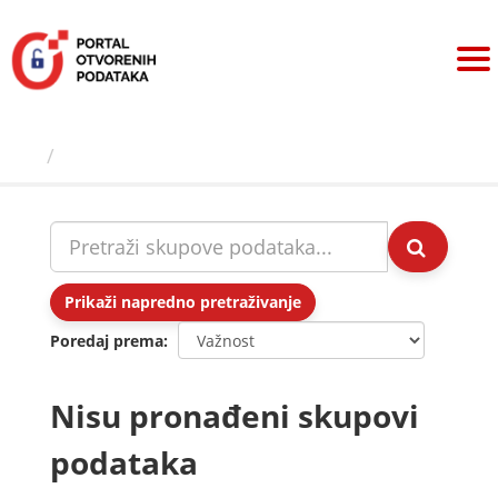
Preskoči
na
sadržaj
Skupovi podаtаkа
Prikaži napredno pretraživanje
Poredaj prema
Nisu pronađeni skupovi
podataka