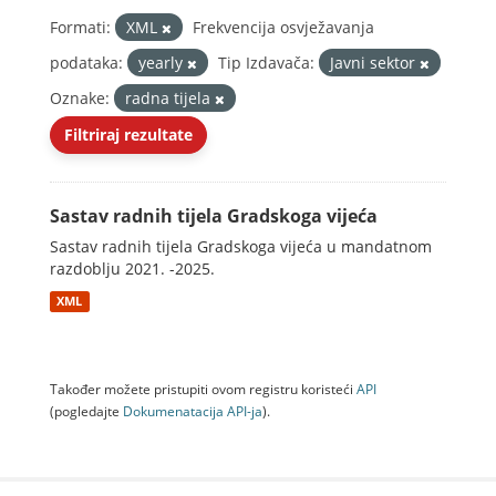
Formati:
XML
Frekvencija osvježavanja
podataka:
yearly
Tip Izdavača:
Javni sektor
Oznake:
radna tijela
Filtriraj rezultate
Sastav radnih tijela Gradskoga vijeća
Sastav radnih tijela Gradskoga vijeća u mandatnom
razdoblju 2021. -2025.
XML
Također možete pristupiti ovom registru koristeći
API
(pogledajte
Dokumenаtаcijа API-jа
).