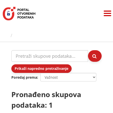
Preskoči
na
sadržaj
Skupovi podаtаkа
Prikaži napredno pretraživanje
Poredaj prema
Pronađeno skupova
podataka: 1